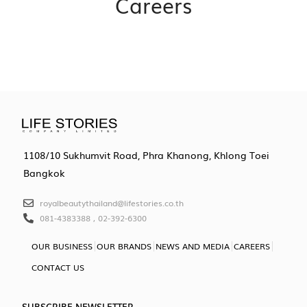
Careers
1108/10 Sukhumvit Road, Phra Khanong, Khlong Toei
Bangkok
royalbeautythailand@lifestories.co.th
081-4383388 , 02-392-6300
OUR BUSINESS
OUR BRANDS
NEWS AND MEDIA
CAREERS
CONTACT US
SUBSCRIBE NEWSLETTER