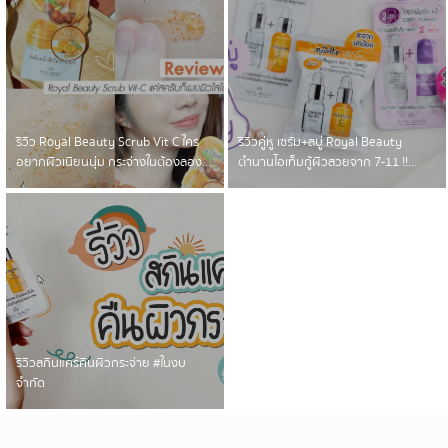
รีวิว Royal Beauty Scrub Vit C ใคร
รีวิวคู่หู เซรั่ม+สบู่ Royal Beauty
อยากผิวเนียนนุ่ม กระจ่างในต้องลอง...
ตำนานไอเท็มกู้ผิวสวยจาก 7-11 !!...
รีวิวสกินแคร์คืนผิวกระจ่าย #ในงบ
จำกัด