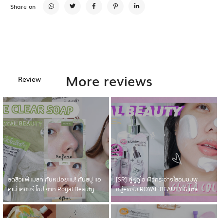
Share on
More reviews
Review
Royal Beauty ซองเดียวสวยครบ ตา
แก้ม ปาก
ลดสิวแพ้แมสก์ กันหน่อยแม่! กับสบู่ แอ
[SR] คู่หูดูโอ ผิวกระจ่างใสอมชมพู
คเน่ เคลียร์ โซป จาก Royal Beauty...
สบู่+เซรั่ม ROYAL BEAUTY Gluta
Collagen...